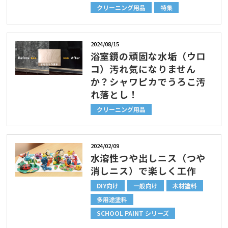
クリーニング用品
特集
2024/08/15
浴室鏡の頑固な水垢（ウロ
コ）汚れ気になりません
か？シャワピカでうろこ汚
れ落とし！
クリーニング用品
2024/02/09
水溶性つや出しニス（つや
消しニス）で楽しく工作
DIY向け
一般向け
木材塗料
多用途塗料
SCHOOL PAINT シリーズ