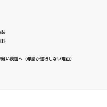
塗装
塗料
び難い表面へ（赤錆が進行しない理由）