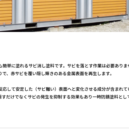
も簡単に塗れるサビ消し塗料です。サビを落とす作業は必要ありま
りで、赤サビを覆い隠し輝きのある金属表面を再生します。
反応して安定した（サビ難い）表面へと変化させる成分が含まれて
隠すだけでなくサビの発生を抑制する効果もあり一時防錆塗料とし