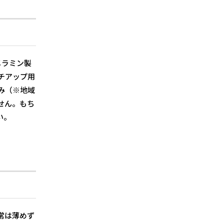
メラミン製
チアップ用
み（※地域
せん。もち
い。
常は薄めず