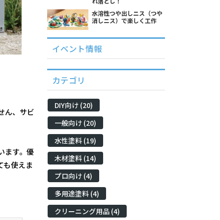
れ落とし！
水溶性つや出しニス（つや
消しニス）で楽しく工作
イベント情報
カテゴリ
DIY向け (20)
せん、サビ
一般向け (20)
水性塗料 (19)
います。優
木材塗料 (14)
ても使えま
プロ向け (4)
多用途塗料 (4)
クリーニング用品 (4)