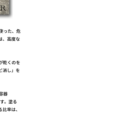
使った、危
は、高度な
が乾くのを
ビ消し」を
容器
です。塗る
る比率は、