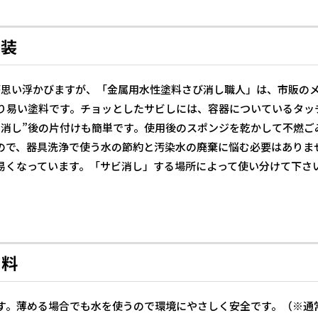
塗装
が思い浮かびますが、「金属用水性塗料さび消し職人」は、市販の
塗り易い塗料です。チョッとしたサビしには、容器についているタッ
ビ消し”後の片付けも簡単です。使用後のスポンジを乾かして不燃ご
ので、器具洗浄で使う水の節約と汚染水の廃棄に悩む必要はありま
易くなっています。「サビ消し」する場所によって使い分けて下さ
塗料
す。薄める場合でも水を使うので環境にやさしく安全です。（※通