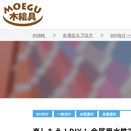
HOME
お役立ちブログ
DIY向け
DIY向け
一般向け
水性塗料
金属塗料
楽しもう！DIY！ 金属用水