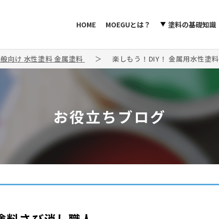
HOME
MOEGUとは？
塗料の基礎知識
一般向け
水性塗料
金属塗料
楽しもう！DIY！ 金属用水性塗
お役立ちブログ
性塗料さび消し職人