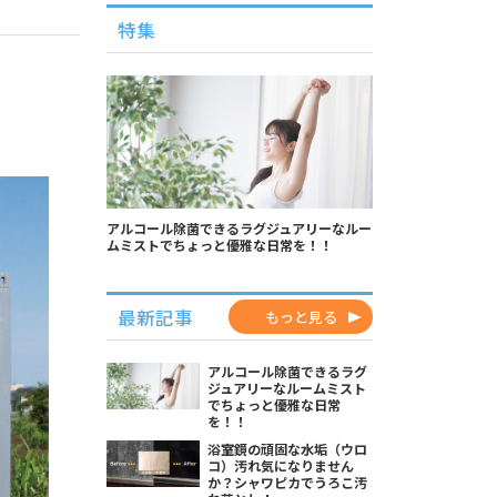
特集
アルコール除菌できるラグジュアリーなルー
ムミストでちょっと優雅な日常を！！
最新記事
もっと見る
アルコール除菌できるラグ
ジュアリーなルームミスト
でちょっと優雅な日常
を！！
浴室鏡の頑固な水垢（ウロ
コ）汚れ気になりません
か？シャワピカでうろこ汚